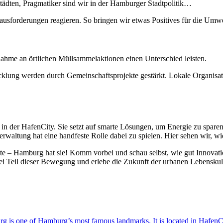
tädten, Pragmatiker sind wir in der Hamburger Stadtpolitik…
rausforderungen reagieren. So bringen wir etwas Positives für die Umwe
ahme an örtlichen Müllsammelaktionen einen Unterschied leisten.
klung werden durch Gemeinschaftsprojekte gestärkt. Lokale Organisat
n der HafenCity. Sie setzt auf smarte Lösungen, um Energie zu sparen 
waltung hat eine handfeste Rolle dabei zu spielen. Hier sehen wir, wie
chte – Hamburg hat sie! Komm vorbei und schau selbst, wie gut Innova
Sei Teil dieser Bewegung und erlebe die Zukunft der urbanen Lebenskul