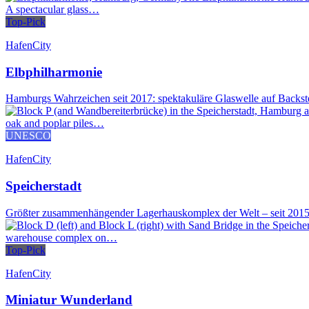
Top-Pick
HafenCity
Elbphilharmonie
Hamburgs Wahrzeichen seit 2017: spektakuläre Glaswelle auf Backste
UNESCO
HafenCity
Speicherstadt
Größter zusammenhängender Lagerhauskomplex der Welt – seit 20
Top-Pick
HafenCity
Miniatur Wunderland